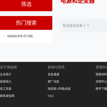
电源和逆变器
筛选
热门搜索
相关搜索结果 0 个
AH0603FR-071ML
关于球信网
新闻与资讯
资源中
企业简介
信息速递
视频资料
招贤纳士
原厂动态
文档中心
员工风采
球信网·(中国)动态
软件下载
联系球信网
FAQ