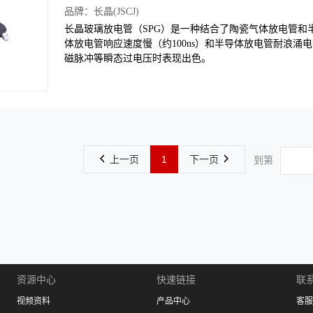
品牌：
长晶(JSCJ)
长晶玻璃放电管（SPG）是一种结合了陶瓷气体放电管和
体放电管响应速度慢（约100ns）和半导体放电管耐浪
磁脉冲等瞬态过电压时表现出色。
上一页
1
下一页
到第
资源中心
快速链接
联
视频资料
产品中心
客服：