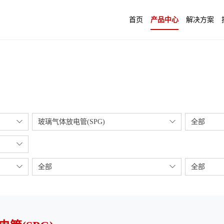
首页
产品中心
解决方案
玻璃气体放电管(SPG)
全部
全部
全部